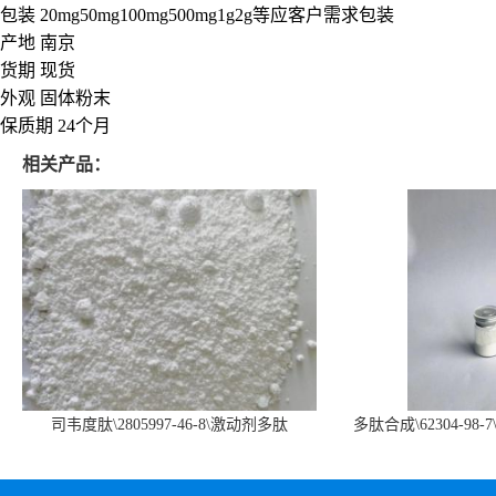
包装 20mg50mg100mg500mg1g2g等应客户需求包装
产地 南京
货期 现货
外观 固体粉末
保质期 24个月
相关产品：
司韦度肽\2805997-46-8\激动剂多肽
多肽合成\62304-98-7
SURVODUTIDE
α1