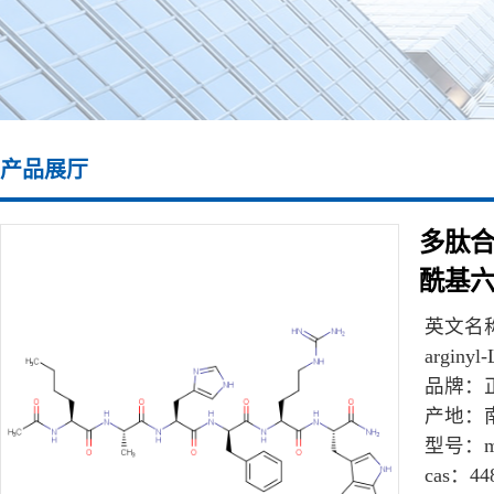
产品展厅
多肽合成\
酰基六
英文名
arginyl-
品牌：
产地：
型号：
m
cas：
44