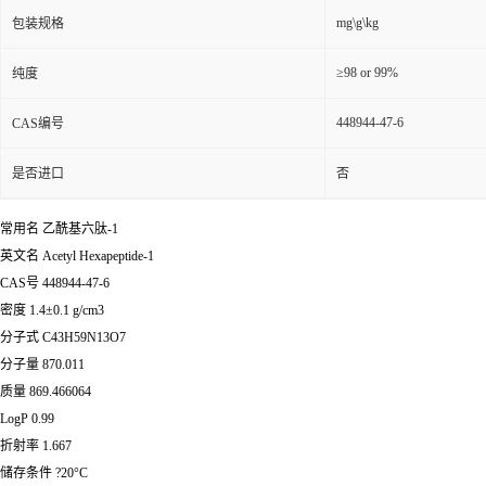
mg\g\kg
包装规格
≥98 or 99%
纯度
448944-47-6
CAS编号
是否进口
否
常用名 乙酰基六肽-1
英文名 Acetyl Hexapeptide-1
CAS号 448944-47-6
密度 1.4±0.1 g/cm3
分子式 C43H59N13O7
分子量 870.011
质量 869.466064
LogP 0.99
折射率 1.667
储存条件 ?20°C