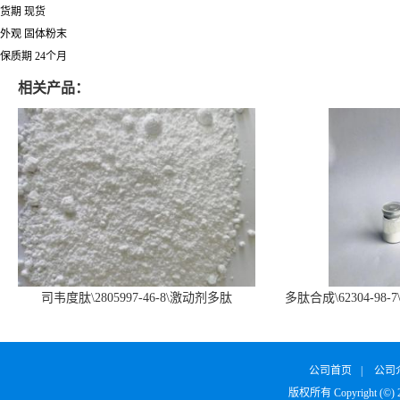
货期 现货
外观 固体粉末
保质期 24个月
相关产品：
司韦度肽\2805997-46-8\激动剂多肽
多肽合成\62304-98-7
SURVODUTIDE
α1
公司首页
|
公司
版权所有 Copyright (©)