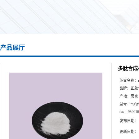
产品展厅
多肽合成\9
英文名称：
品牌：
正肽
产地：
南京
型号：
mg\g
cas：
936616
发布日期：
更新日期：