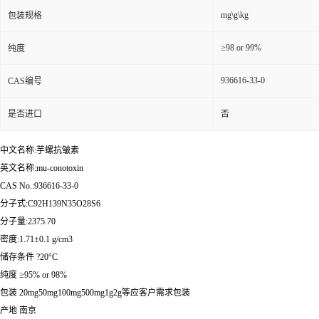
mg\g\kg
包装规格
≥98 or 99%
纯度
936616-33-0
CAS编号
是否进口
否
中文名称:芋螺抗皱素
英文名称:mu-conotoxin
CAS No.:936616-33-0
分子式:C92H139N35O28S6
分子量:2375.70
密度:1.71±0.1 g/cm3
储存条件 ?20°C
纯度 ≥95% or 98%
包装 20mg50mg100mg500mg1g2g等应客户需求包装
产地 南京