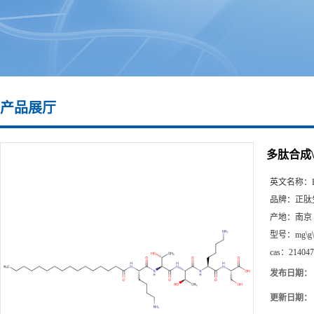
产品展厅
多肽合成\21
英文名称：
品牌：
正肽
产地：
南京
型号：
mg\g
cas：
214047
发布日期：
更新日期：