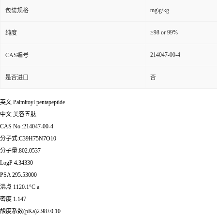
mg\g\kg
包装规格
≥98 or 99%
纯度
214047-00-4
CAS编号
是否进口
否
英文 Palmitoyl pentapeptide
中文 美容五肽
CAS No.:214047-00-4
分子式:C39H75N7O10
分子量:802.0537
LogP 4.34330
PSA 295.53000
沸点 1120.1°C a
密度 1.147
酸度系数(pKa)2.98±0.10