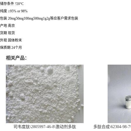
储存条件 ?20°C
纯度 ≥95% or 98%
包装 20mg50mg100mg500mg1g2g等应客户需求包装
产地 南京
货期 现货
外观 固体粉末
保质期 24个月
相关产品：
司韦度肽\2805997-46-8\激动剂多肽
多肽合成\62304-98-7