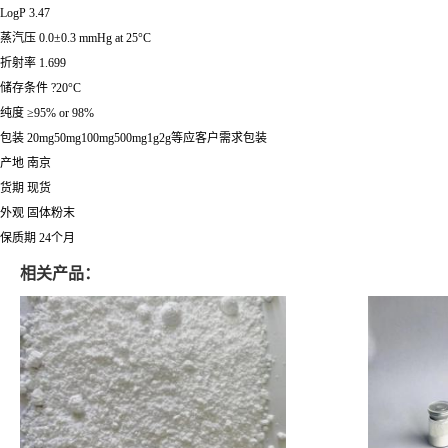
LogP 3.47
蒸汽压 0.0±0.3 mmHg at 25°C
折射率 1.699
储存条件 ?20°C
纯度 ≥95% or 98%
包装 20mg50mg100mg500mg1g2g等应客户需求包装
产地 南京
货期 现货
外观 固体粉末
保质期 24个月
相关产品：