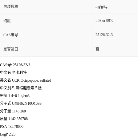
mg\g\kg
包装规格
≥98 or 99%
纯度
25126-32-3
CAS编号
是否进口
否
CAS号: 25126-32-3
中文名 辛卡利特
英文名 CCK Octapeptide, sulfated
中文别名 氯缩胆囊素八肽
密度 1.4±0.1 g/cm3
分子式 C49H62N10O16S3
分子量 1143.269
质量 1142.350708
PSA 485.78000
LogP 2.25