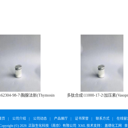
2304-98-7\胸腺法新(Thymosin
多肽合成\11000-17-2\加压素(Vasopre
α1)
首页
|
公司介绍
|
公司动态
|
产品展厅
|
证书荣誉
|
联系方式
|
在线留
yright (©) 2026
正肽生化科技（南京）有限公司
XML
技术支持：
盖德化工网
食