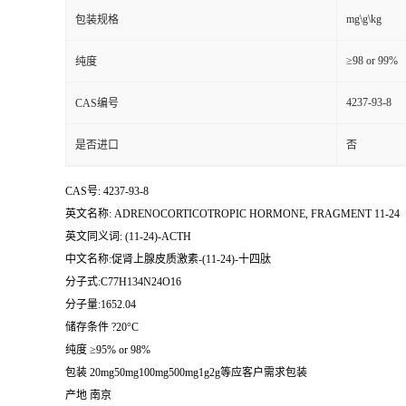
mg\g\kg
包装规格
≥98 or 99%
纯度
4237-93-8
CAS编号
是否进口
否
CAS号: 4237-93-8
英文名称: ADRENOCORTICOTROPIC HORMONE, FRAGMENT 11-24
英文同义词: (11-24)-ACTH
中文名称:促肾上腺皮质激素-(11-24)-十四肽
分子式:C77H134N24O16
分子量:1652.04
储存条件 ?20°C
纯度 ≥95% or 98%
包装 20mg50mg100mg500mg1g2g等应客户需求包装
产地 南京