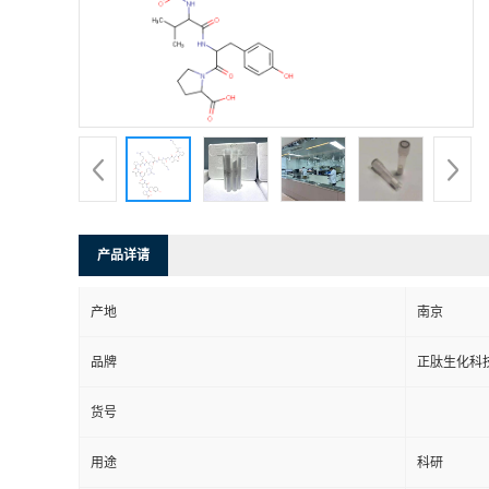
产品详请
产地
南京
品牌
正肽生化科
货号
用途
科研