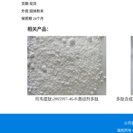
货期 现货
外观 固体粉末
保质期 24个月
相关产品：
司韦度肽\2805997-46-8\激动剂多肽
多肽合成\6
SURVODUTIDE
公司
版权所有 Cop