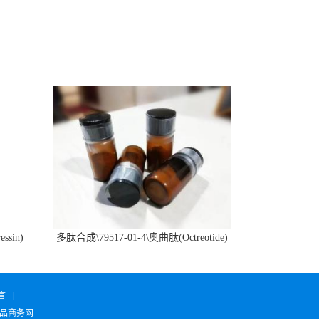
ssin)
多肽合成\79517-01-4\奥曲肽(Octreotide)
言
|
品商务网