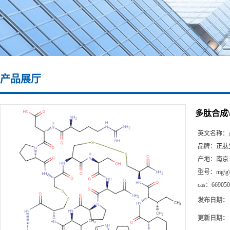
产品展厅
多肽合成\6
英文名称：
品牌：
正肽
产地：
南京
型号：
mg\g
cas：
669050
发布日期：
更新日期：