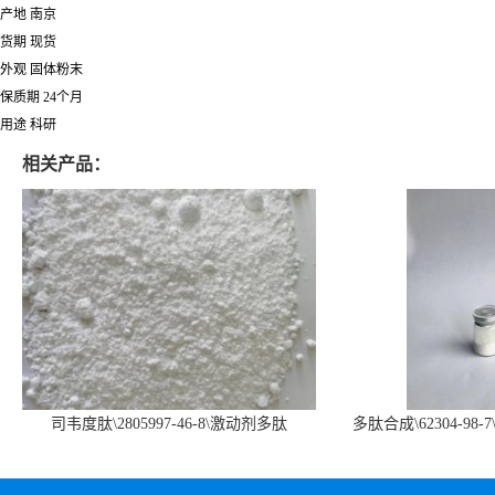
产地 南京
货期 现货
外观 固体粉末
保质期 24个月
用途 科研
相关产品：
司韦度肽\2805997-46-8\激动剂多肽
多肽合成\62304-98-7
SURVODUTIDE
α1