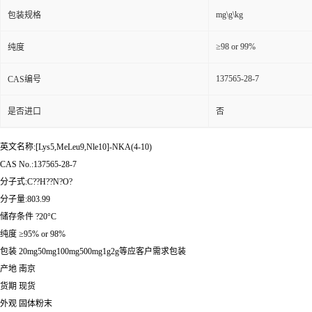
mg\g\kg
包装规格
≥98 or 99%
纯度
137565-28-7
CAS编号
是否进口
否
英文名称:[Lys5,MeLeu9,Nle10]-NKA(4-10)
CAS No.:137565-28-7
分子式:C??H??N?O?
分子量:803.99
储存条件 ?20°C
纯度 ≥95% or 98%
包装 20mg50mg100mg500mg1g2g等应客户需求包装
产地 南京
货期 现货
外观 固体粉末