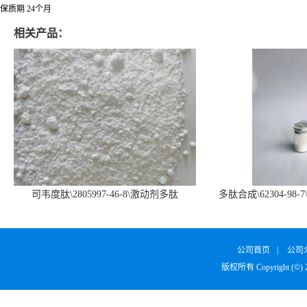
保质期 24个月
相关产品：
司韦度肽\2805997-46-8\激动剂多肽
多肽合成\62304-98-7
SURVODUTIDE
α1
公司首页
|
公司
版权所有 Copyright (©)