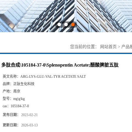
您当前的位置：
网站首页
>
产品
多肽合成\105184-37-0\Splenopentin Acetate;醋酸脾脏五肽
英文名称：
ARG-LYS-GLU-VAL-TYR ACETATE SALT
品牌：
正肽生化科技
产地：
南京
型号：
mg\g\kg
cas：
105184-37-0
发布日期：
2023-02-21
更新日期：
2026-03-13