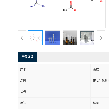
产品详请
产地
南京
品牌
正肽生化科
货号
用途
科研