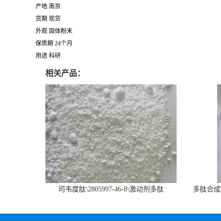
产地 南京
货期 现货
外观 固体粉末
保质期 24个月
用途 科研
相关产品：
司韦度肽\2805997-46-8\激动剂多肽
多肽合成\6
SURVODUTIDE