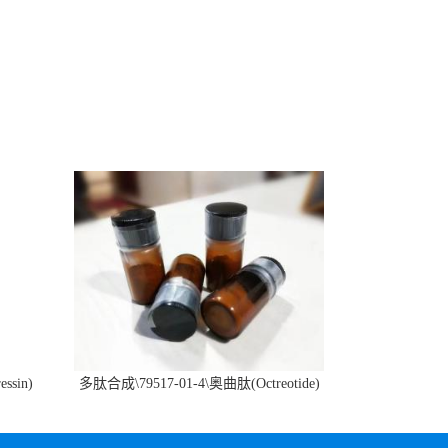
ssin)
多肽合成\79517-01-4\奥曲肽(Octreotide)