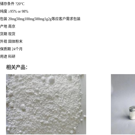
储存条件 ?20°C
纯度 ≥95% or 98%
包装 20mg50mg100mg500mg1g2g等应客户需求包装
产地 南京
货期 现货
外观 固体粉末
保质期 24个月
用途 科研
相关产品：