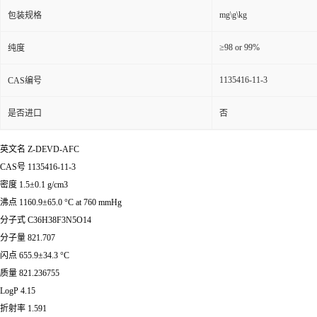
mg\g\kg
包装规格
≥98 or 99%
纯度
1135416-11-3
CAS编号
是否进口
否
英文名 Z-DEVD-AFC
CAS号 1135416-11-3
密度 1.5±0.1 g/cm3
沸点 1160.9±65.0 °C at 760 mmHg
分子式 C36H38F3N5O14
分子量 821.707
闪点 655.9±34.3 °C
质量 821.236755
LogP 4.15
折射率 1.591