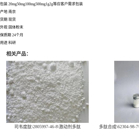
包装 20mg50mg100mg500mg1g2g等应客户需求包装
产地 南京
货期 现货
外观 固体粉末
保质期 24个月
用途 科研
相关产品：
司韦度肽\2805997-46-8\激动剂多肽
多肽合成\62304-98-7
SURVODUTIDE
α1