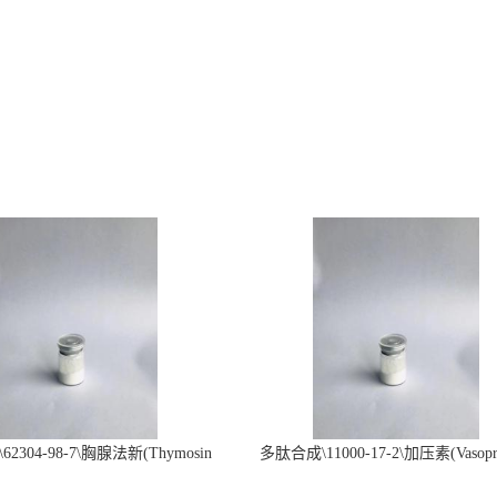
2304-98-7\胸腺法新(Thymosin
多肽合成\11000-17-2\加压素(Vasopre
α1)