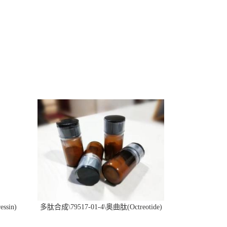
ssin)
多肽合成\79517-01-4\奥曲肽(Octreotide)