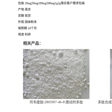
包装 20mg50mg100mg500mg1g2g等应客户需求包装
产地 南京
货期 现货
外观 固体粉末
保质期 24个月
用途 科研
相关产品：
司韦度肽\2805997-46-8\激动剂多肽
多肽合成\6
SURVODUTIDE