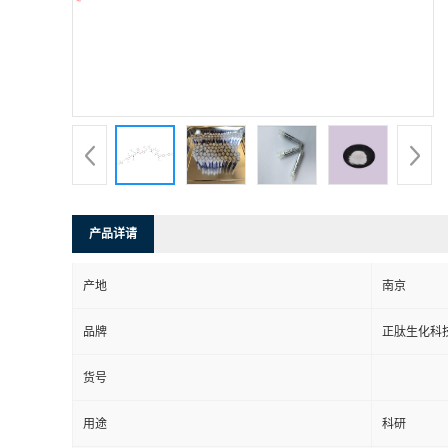
产品详请
产地
南京
品牌
正肽生化科
货号
用途
科研