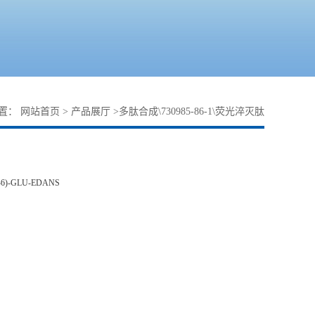
置：
网站首页
>
产品展厅
>
多肽合成\730985-86-1\荧光淬灭肽
46)-GLU-EDANS