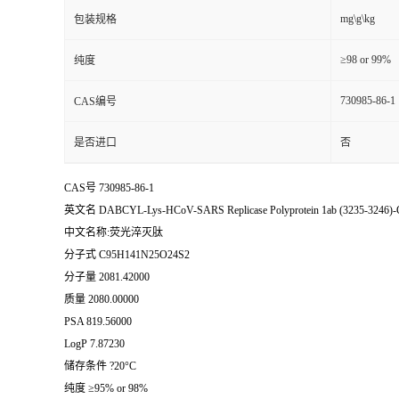
mg\g\kg
包装规格
≥98 or 99%
纯度
730985-86-1
CAS编号
是否进口
否
CAS号 730985-86-1
英文名 DABCYL-Lys-HCoV-SARS Replicase Polyprotein 1ab (3235-3246)-Glu
中文名称:荧光淬灭肽
分子式 C95H141N25O24S2
分子量 2081.42000
质量 2080.00000
PSA 819.56000
LogP 7.87230
储存条件 ?20°C
纯度 ≥95% or 98%