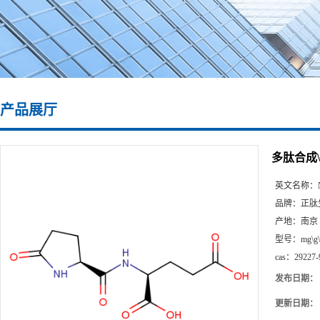
产品展厅
多肽合成\29
英文名称：
品牌：
正肽
产地：
南京
型号：
mg\g
cas：
29227-
发布日期：
更新日期：