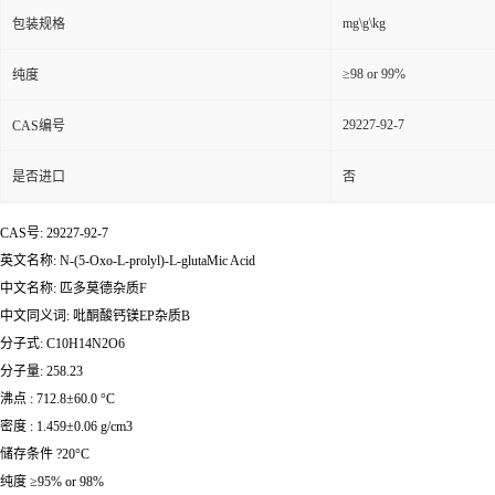
mg\g\kg
包装规格
≥98 or 99%
纯度
29227-92-7
CAS编号
是否进口
否
CAS号: 29227-92-7
英文名称: N-(5-Oxo-L-prolyl)-L-glutaMic Acid
中文名称: 匹多莫德杂质F
中文同义词: 吡酮酸钙镁EP杂质B
分子式: C10H14N2O6
分子量: 258.23
沸点 : 712.8±60.0 °C
密度 : 1.459±0.06 g/cm3
储存条件 ?20°C
纯度 ≥95% or 98%