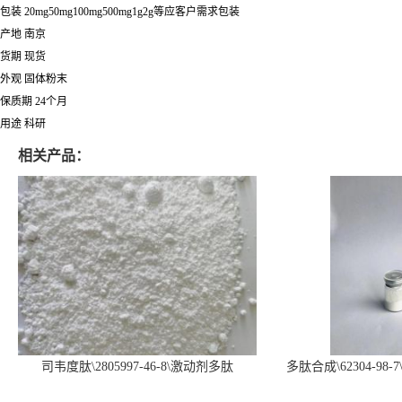
包装 20mg50mg100mg500mg1g2g等应客户需求包装
产地 南京
货期 现货
外观 固体粉末
保质期 24个月
用途 科研
相关产品：
司韦度肽\2805997-46-8\激动剂多肽
多肽合成\62304-98-7
SURVODUTIDE
α1