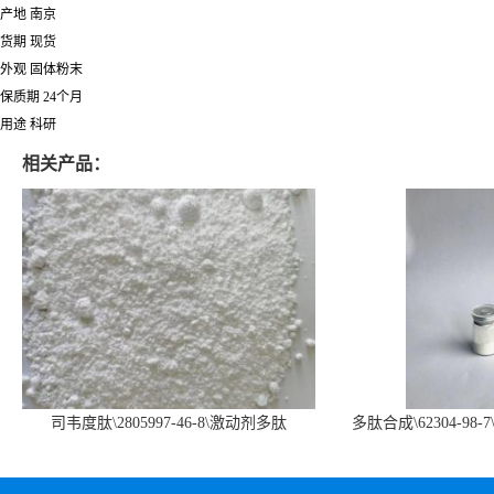
产地 南京
货期 现货
外观 固体粉末
保质期 24个月
用途 科研
相关产品：
司韦度肽\2805997-46-8\激动剂多肽
多肽合成\62304-98-7
SURVODUTIDE
α1