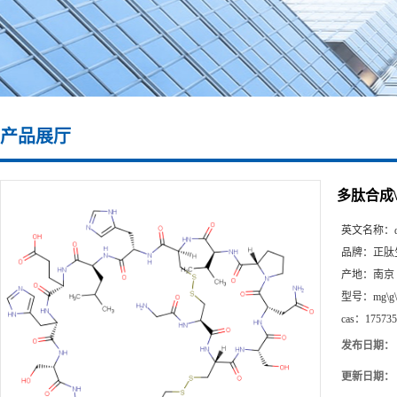
产品展厅
多肽合成\17
英文名称：
品牌：
正肽
产地：
南京
型号：
mg\g
cas：
175735
发布日期：
更新日期：