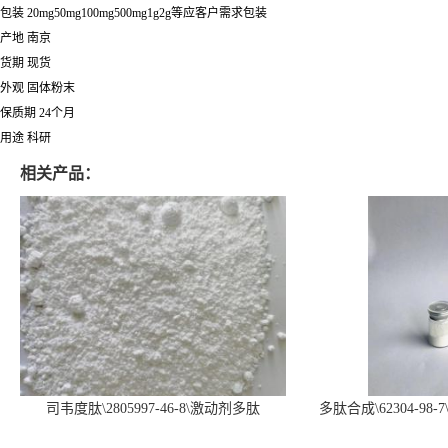
包装 20mg50mg100mg500mg1g2g等应客户需求包装
产地 南京
货期 现货
外观 固体粉末
保质期 24个月
用途 科研
相关产品：
司韦度肽\2805997-46-8\激动剂多肽
多肽合成\62304-98-7
SURVODUTIDE
α1