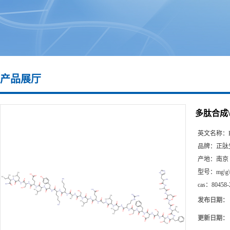
产品展厅
多肽合成\804
英文名称：
品牌：
正肽
产地：
南京
型号：
mg\g
cas：
80458-
发布日期：
更新日期：