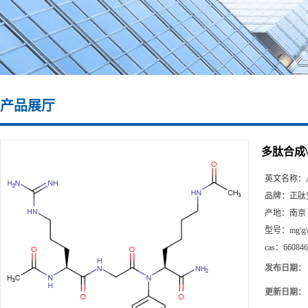
产品展厅
多肽合成\660
英文名称：
品牌：
正肽
产地：
南京
型号：
mg\g
cas：
660846
发布日期：
更新日期：