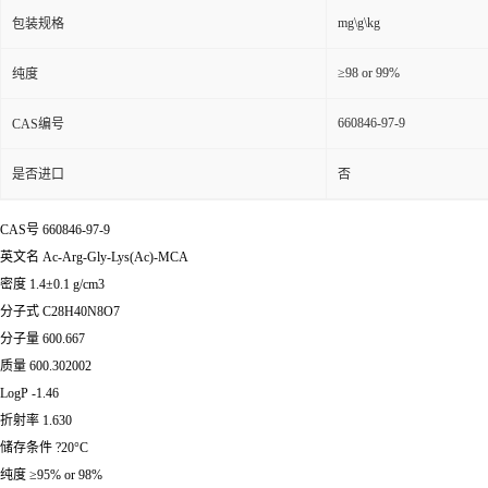
mg\g\kg
包装规格
≥98 or 99%
纯度
660846-97-9
CAS编号
是否进口
否
CAS号 660846-97-9
英文名 Ac-Arg-Gly-Lys(Ac)-MCA
密度 1.4±0.1 g/cm3
分子式 C28H40N8O7
分子量 600.667
质量 600.302002
LogP -1.46
折射率 1.630
储存条件 ?20°C
纯度 ≥95% or 98%