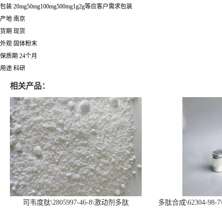
包装 20mg50mg100mg500mg1g2g等应客户需求包装
产地 南京
货期 现货
外观 固体粉末
保质期 24个月
用途 科研
相关产品：
司韦度肽\2805997-46-8\激动剂多肽
多肽合成\62304-98-7
SURVODUTIDE
α1