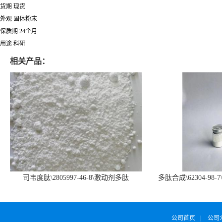
货期 现货
外观 固体粉末
保质期 24个月
用途 科研
相关产品：
司韦度肽\2805997-46-8\激动剂多肽
多肽合成\62304-98-7
SURVODUTIDE
α1
公司首页
|
公司