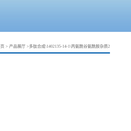
首页
>
产品展厅
>
多肽合成\1402135-14-1\丙氨酰谷氨酰胺杂质2