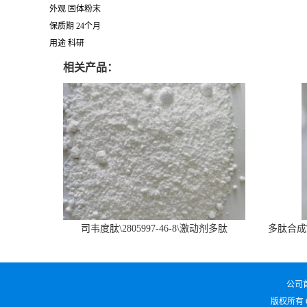
外观 固体粉末
保质期 24个月
用途 科研
相关产品：
司韦度肽\2805997-46-8\激动剂多肽
多肽合成\6
SURVODUTIDE
公司
版权所有 Cop