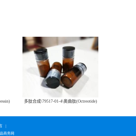
ssin)
多肽合成\79517-01-4\奥曲肽(Octreotide)
言
|
品商务网