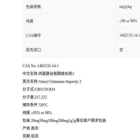
mg\g\kg
包装规格
≥98 or 99%
纯度
1402135-14-
CAS编号
是否进口
否
CAS No.:1402135-14-1
中文名称:丙氨酰谷氨酰胺杂质2
英文名称:Alanyl Glutamine Impurity 2
分子式:C8H15N3O4
分子量:217.225
储存条件 ?20°C
纯度 ≥95% or 98%
包装 20mg50mg100mg500mg1g2g等应客户需求包装
产地 南京
货期 现货