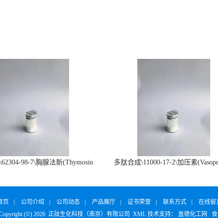
2304-98-7\胸腺法新(Thymosin
多肽合成\11000-17-2\加压素(Vasopre
α1)
首页
|
公司介绍
|
公司动态
|
产品展厅
|
证书荣誉
|
联系方式
|
在线留
yright (©) 2026
正肽生化科技（南京）有限公司
XML
技术支持：
盖德化工网
食