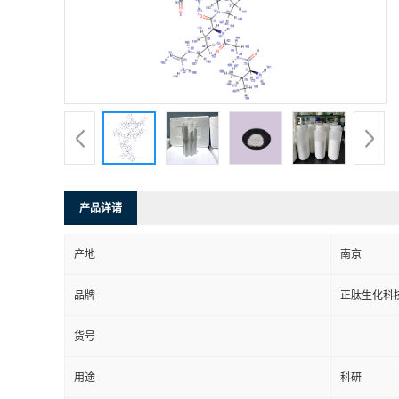
产品详请
产地
南京
品牌
正肽生化科
货号
用途
科研