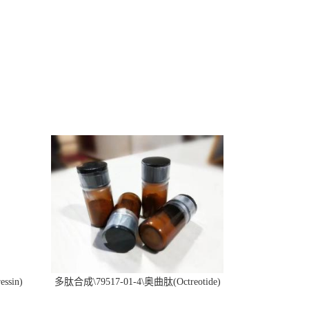
ssin)
多肽合成\79517-01-4\奥曲肽(Octreotide)