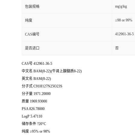
mg\g\kg
包装规格
≥98 or 99%
纯度
412961-36-5
CAS编号
是否进口
否
CAS号 412961-36-5
中文名 BAM(8-22)(牛肾上腺髓质8-22)
英文名 BAM(8-22)
分子式 C91H127N25O23S
分子量 1971.20000
质量 1969.93000
PSA 826.78000
LogP 5.47110
储存条件 ?20°C
纯度 ≥95% or 98%