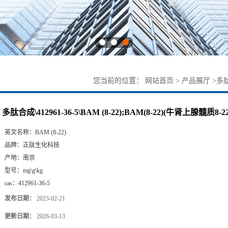
您当前的位置：
网站首页
>
产品展厅
>
多肽
多肽合成\412961-36-5\BAM (8-22);BAM(8-22)(牛肾上腺髓质8-22
英文名称：
BAM (8-22)
品牌：
正肽生化科技
产地：
南京
型号：
mg\g\kg
cas：
412961-36-5
发布日期：
2023-02-21
更新日期：
2026-03-13