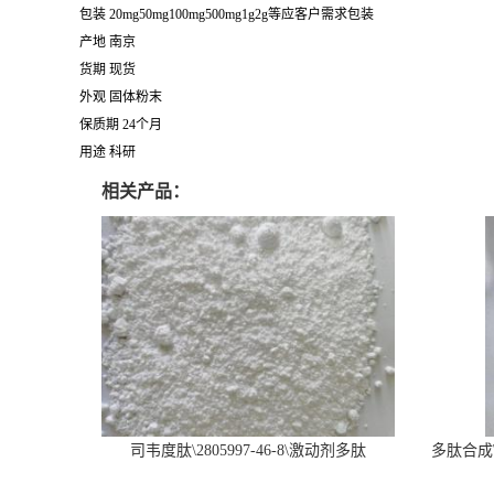
包装 20mg50mg100mg500mg1g2g等应客户需求包装
产地 南京
货期 现货
外观 固体粉末
保质期 24个月
用途 科研
相关产品：
司韦度肽\2805997-46-8\激动剂多肽
多肽合成\6
SURVODUTIDE