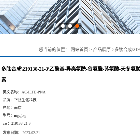
您当前的位置：
网站首页
>
产品展厅
>
多肽合成\219
甲基香豆素
多肽合成\219138-21-3\乙酰基-异亮氨酰-谷氨酰-苏氨酸-天冬氨酸
素
英文名称：
AC-IETD-PNA
品牌：
正肽生化科技
产地：
南京
型号：
mg\g\kg
cas：
219138-21-3
发布日期：
2023-02-21