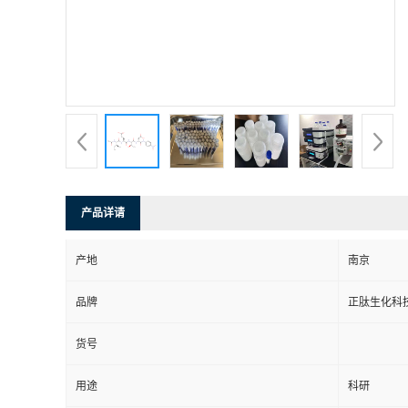
产品详请
产地
南京
品牌
正肽生化科
货号
用途
科研