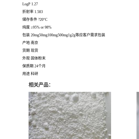
LogP 1.27
折射率 1.583
储存条件 ?20°C
纯度 ≥95% or 98%
包装 20mg50mg100mg500mg1g2g等应客户需求包装
产地 南京
货期 现货
外观 固体粉末
保质期 24个月
用途 科研
相关产品：