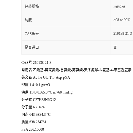
mg\g\kg
包装规格
≥98 or 99%
纯度
219138-21-3
CAS编号
是否进口
否
CAS号 219138-21-3
常用名 乙酰基-异亮氨酰-谷氨酰-苏氨酸-天冬氨酸-7-氨基-4-甲基香豆素
英文名 Ac-Ile-Glu-Thr-Asp-pNA
密度 1.4±0.1 g/cm3
沸点 1140.8±65.0 °C at 760 mmHg
分子式 C27H38N6O12
分子量 638.624
闪点 643.7±34.3 °C
质量 638.254761
PSA 286.15000