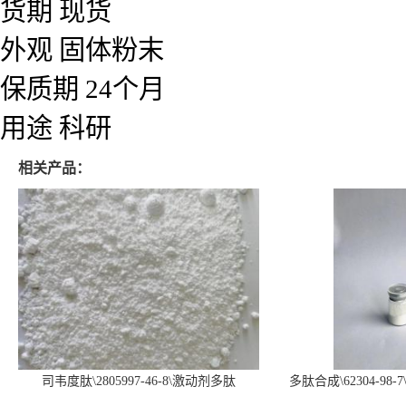
货期 现货
外观 固体粉末
保质期 24个月
用途 科研
相关产品：
司韦度肽\2805997-46-8\激动剂多肽
多肽合成\62304-98-7
SURVODUTIDE
α1