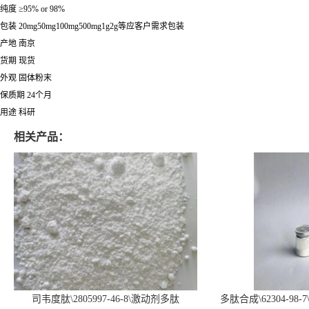
纯度 ≥95% or 98%
包装 20mg50mg100mg500mg1g2g等应客户需求包装
产地 南京
货期 现货
外观 固体粉末
保质期 24个月
用途 科研
相关产品：
司韦度肽\2805997-46-8\激动剂多肽
多肽合成\62304-98-7