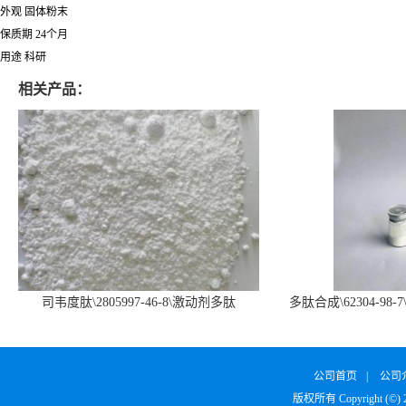
外观 固体粉末
保质期 24个月
用途 科研
相关产品：
司韦度肽\2805997-46-8\激动剂多肽
多肽合成\62304-98-7
SURVODUTIDE
α1
公司首页
|
公司
版权所有 Copyright (©)