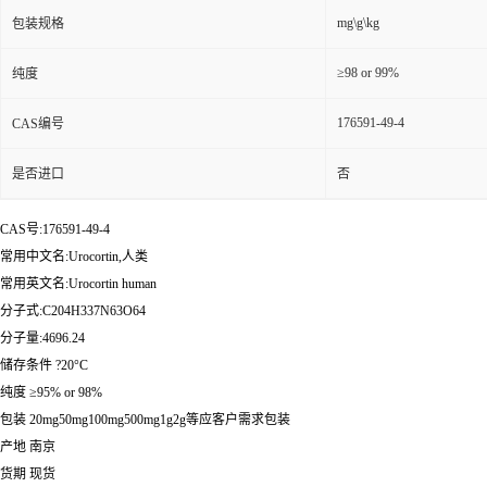
mg\g\kg
包装规格
≥98 or 99%
纯度
176591-49-4
CAS编号
是否进口
否
CAS号:176591-49-4
常用中文名:Urocortin,人类
常用英文名:Urocortin human
分子式:C204H337N63O64
分子量:4696.24
储存条件 ?20°C
纯度 ≥95% or 98%
包装 20mg50mg100mg500mg1g2g等应客户需求包装
产地 南京
货期 现货