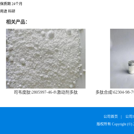
保质期 24个月
用途 科研
相关产品：
司韦度肽\2805997-46-8\激动剂多肽
多肽合成\62304-98-7
SURVODUTIDE
α1
公司首页
|
公司
版权所有 Copyright (©)