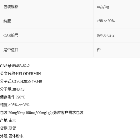
mg\g\kg
包装规格
≥98 or 99%
纯度
89468-62-2
CAS编号
是否进口
否
CAS号:89468-62-2
英文名称:HELODERMIN
分子式:C176H285N47O49
分子量:3843.43
储存条件 ?20°C
纯度 ≥95% or 98%
包装 20mg50mg100mg500mg1g2g等应客户需求包装
产地 南京
货期 现货
外观 固体粉末