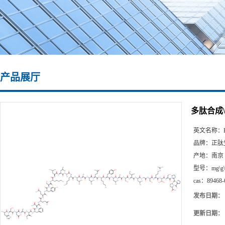
产品展厅
多肽合成\89
英文名称：
品牌：
正肽
产地：
南京
型号：
mg\g
cas：
89468-
发布日期：
更新日期：