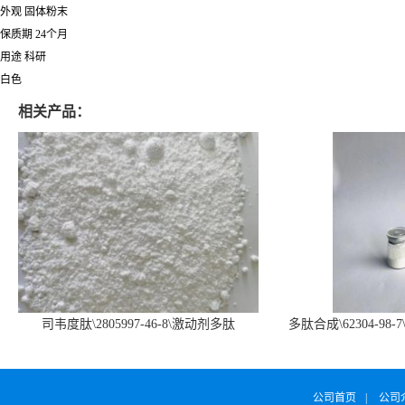
外观 固体粉末
保质期 24个月
用途 科研
白色
相关产品：
司韦度肽\2805997-46-8\激动剂多肽
多肽合成\62304-98-7
SURVODUTIDE
α1
公司首页
|
公司