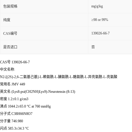
mg\g\kg
包装规格
≥98 or 99%
纯度
139026-66-7
CAS编号
是否进口
否
CAS号 139026-66-7
中文名称:
N2-[(2S)-2,6-二氨基己基]-L-赖氨酰-L-脯氨酰-L-酪氨酰-L-异亮氨酰-L-亮氨酸
常用名 JMV 449
英文名 (Lys8-psi(CH2NH)Lys9)-Neurotensin (8-13)
密度 1.2±0.1 g/cm3
沸点 1044.2±65.0 °C at 760 mmHg
分子式 C38H66N8O7
分子量 746.980
闪点 585.3±34.3 °C