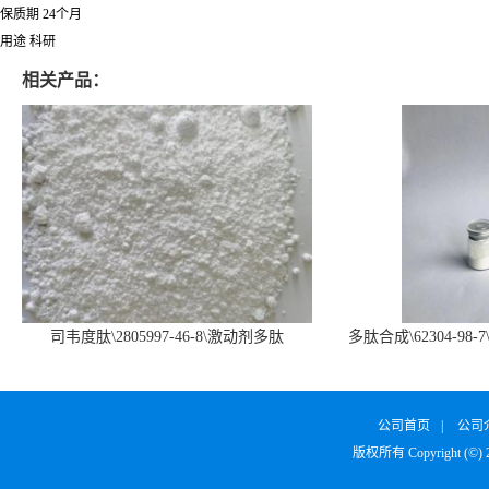
保质期 24个月
用途 科研
相关产品：
司韦度肽\2805997-46-8\激动剂多肽
多肽合成\62304-98-7
SURVODUTIDE
α1
公司首页
|
公司
版权所有 Copyright (©)