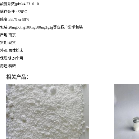
酸度系数(pka):4.23±0.10
储存条件 : ?20°C
纯度 ≥95% or 98%
包装 20mg50mg100mg500mg1g2g等应客户需求包装
产地 南京
货期 现货
外观 固体粉末
保质期 24个月
用途 科研
相关产品：