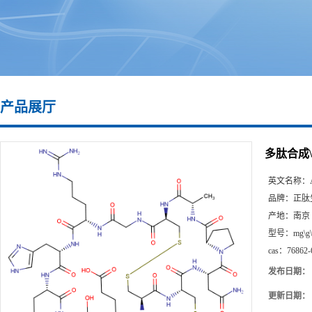
产品展厅
多肽合成\76
英文名称：
品牌：
正肽
产地：
南京
型号：
mg\g
cas：
76862-
发布日期：
更新日期：