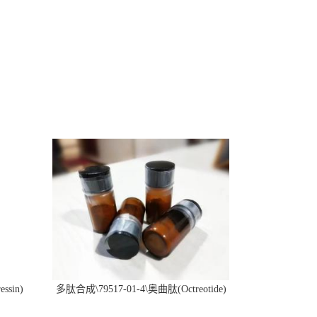
ssin)
多肽合成\79517-01-4\奥曲肽(Octreotide)