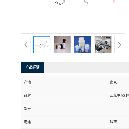
产品详请
产地
南京
品牌
正肽生化科
货号
用途
科研