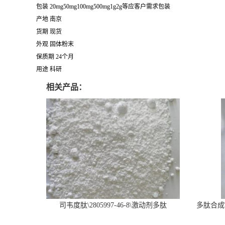
包装 20mg50mg100mg500mg1g2g等应客户需求包装
产地 南京
货期 现货
外观 固体粉末
保质期 24个月
用途 科研
相关产品：
司韦度肽\2805997-46-8\激动剂多肽
多肽合成\6
SURVODUTIDE