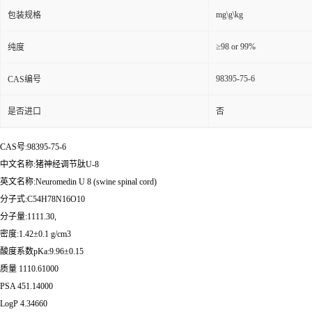
mg\g\kg
包装规格
≥98 or 99%
纯度
98395-75-6
CAS编号
是否进口
否
CAS号:98395-75-6
中文名称:猪神经调节肽U-8
英文名称:Neuromedin U 8 (swine spinal cord)
分子式:C54H78N16O10
分子量:1111.30,
密度:1.42±0.1 g/cm3
酸度系数pKa:9.96±0.15
质量 1110.61000
PSA 451.14000
LogP 4.34660