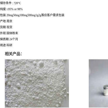
储存条件 : ?20°C
纯度 ≥95% or 98%
包装 20mg50mg100mg500mg1g2g等应客户需求包装
产地 南京
货期 现货
外观 固体粉末
保质期 24个月
用途 科研
相关产品：