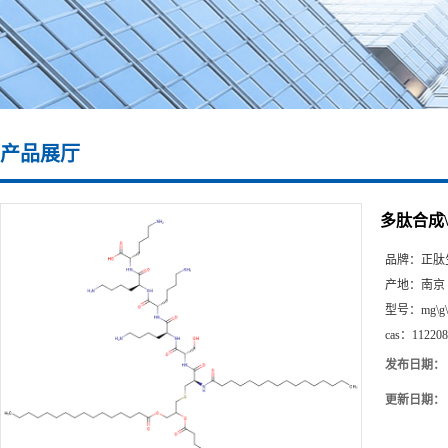
产品展厅
多肽合成\11
品牌：
正肽
产地：
南京
型号：
mg\g
cas：
112208
发布日期：
更新日期：