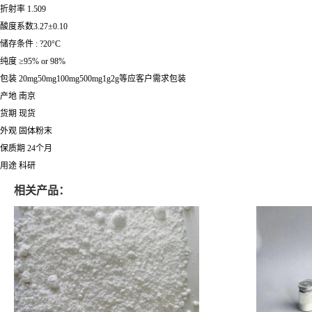
折射率 1.509
酸度系数3.27±0.10
储存条件 : ?20°C
纯度 ≥95% or 98%
包装 20mg50mg100mg500mg1g2g等应客户需求包装
产地 南京
货期 现货
外观 固体粉末
保质期 24个月
用途 科研
相关产品：