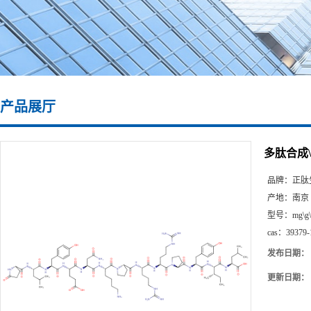
产品展厅
多肽合成\39
品牌：
正肽
产地：
南京
型号：
mg\g
cas：
39379-
发布日期：
更新日期：