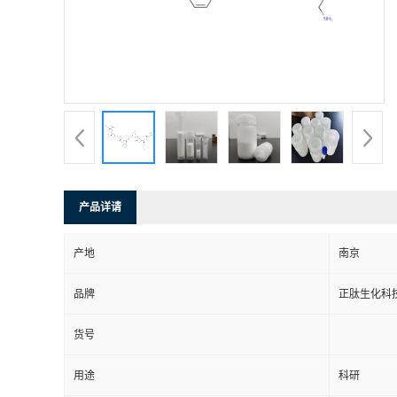
产品详请
产地
南京
品牌
正肽生化科
货号
用途
科研