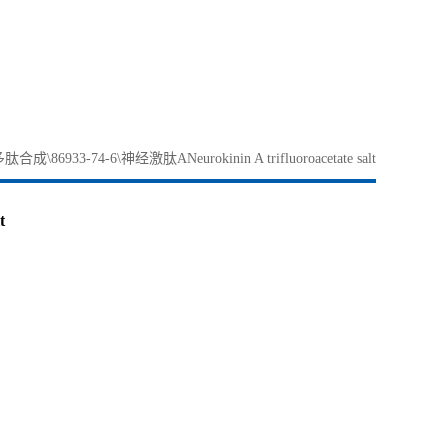
肽合成\86933-74-6\神经激肽ANeurokinin A trifluoroacetate salt
t