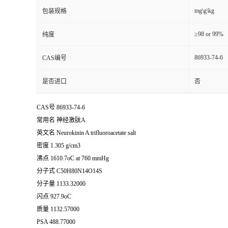
mg\g\kg
包装规格
≥98 or 99%
纯度
86933-74-6
CAS编号
是否进口
否
CAS号 86933-74-6
常用名 神经激肽A
英文名 Neurokinin A trifluoroacetate salt
密度 1.305 g/cm3
沸点 1610.7oC at 760 mmHg
分子式 C50H80N14O14S
分子量 1133.32000
闪点 927.9oC
质量 1132.57000
PSA 488.77000