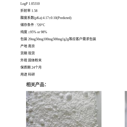
LogP 1.05310
折射率 1.58
酸度系数(pKa):4.17±0.10(Predicted)
储存条件 : ?20°C
纯度 ≥95% or 98%
包装 20mg50mg100mg500mg1g2g等应客户需求包装
产地 南京
货期 现货
外观 固体粉末
保质期 24个月
用途 科研
相关产品：