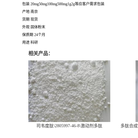
包装 20mg50mg100mg500mg1g2g等应客户需求包装
产地 南京
货期 现货
外观 固体粉末
保质期 24个月
用途 科研
相关产品：
司韦度肽\2805997-46-8\激动剂多肽
多肽合成\6
SURVODUTIDE