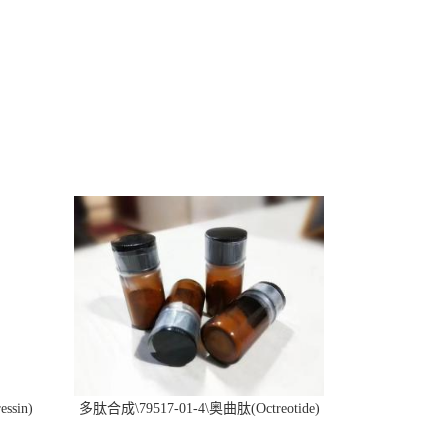
ssin)
多肽合成\79517-01-4\奥曲肽(Octreotide)