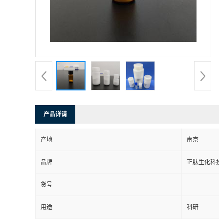
产品详请
产地
南京
品牌
正肽生化科
货号
用途
科研