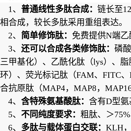
1、
普通线性多肽合成：
链长至
1
相合成，较长多肽采用重组表达。
2、
简单修饰肽：
免费提供
N端乙
3、
还可以合成各类修饰肽：
磷
三甲基化）、乙酰化肽（lys）、脂
环）、荧光标记肽（FAM、FITC、R
合抗原肽（MAP4，MAP8，MAP
4、
含特殊氨基酸肽：
含有
D型氨
5、
不同纯度要求：
粗肽、＞
75
6、
多肽与载体蛋白交联：
KLH