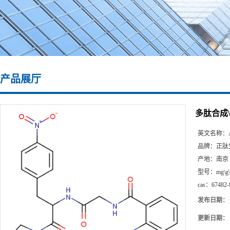
产品展厅
多肽合成\67
英文名称：
品牌：
正肽
产地：
南京
型号：
mg\g
cas：
67482-
发布日期：
更新日期：