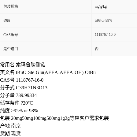
mg\g\kg
包装规格
≥98 or 99%
纯度
1118767-16-0
CAS编号
是否进口
否
常用名 索玛鲁肽侧链
英文名 tBuO-Ste-Glu(AEEA-AEEA-OH)-OtBu
CAS号 1118767-16-0
分子式 C39H71N3O13
分子量 789.99334
储存条件 ?20°C
纯度 ≥95% or 98%
包装 20mg50mg100mg500mg1g2g等应客户需求包装
产地 南京
货期 现货