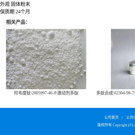
外观 固体粉末
保质期 24个月
相关产品：
司韦度肽\2805997-46-8\激动剂多肽
多肽合成\62304-98-7
SURVODUTIDE
α1
公司首页
|
公司
版权所有 Copyright (©)