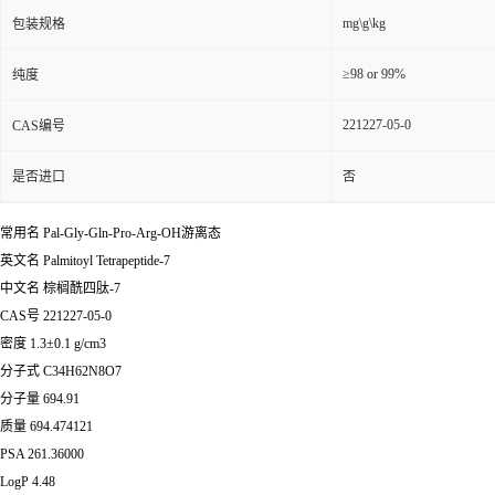
mg\g\kg
包装规格
≥98 or 99%
纯度
221227-05-0
CAS编号
是否进口
否
常用名 Pal-Gly-Gln-Pro-Arg-OH游离态
英文名 Palmitoyl Tetrapeptide-7
中文名 棕榈酰四肽-7
CAS号 221227-05-0
密度 1.3±0.1 g/cm3
分子式 C34H62N8O7
分子量 694.91
质量 694.474121
PSA 261.36000
LogP 4.48