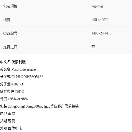
mg\g\kg
包装规格
≥98 or 99%
纯度
1480724-61-5
CAS编号
是否进口
否
中文名 伏索利肽
英文名 Vosoritide acetate
分子式 C176H290N56O51S3
分子量 4102.73
储存条件 ?20°C
纯度 ≥95% or 98%
包装 20mg50mg100mg500mg1g2g等应客户需求包装
产地 南京
货期 现货
外观 固体粉末