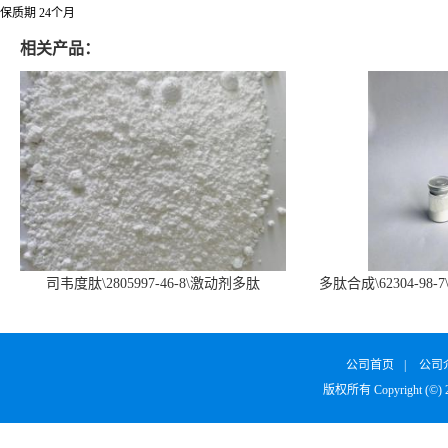
保质期 24个月
相关产品：
司韦度肽\2805997-46-8\激动剂多肽
多肽合成\62304-98-7
SURVODUTIDE
α1
公司首页
|
公司
版权所有 Copyright (©)