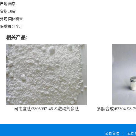
产地 南京
货期 现货
外观 固体粉末
保质期 24个月
相关产品：
司韦度肽\2805997-46-8\激动剂多肽
多肽合成\62304-98-7
SURVODUTIDE
α1
公司首页
|
公司