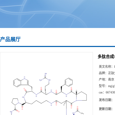
产品展厅
多肽合成\66
英文名称：
品牌：
正肽
产地：
南京
型号：
mg\g
cas：
667430
发布日期：
更新日期：