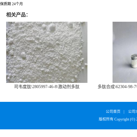
保质期 24个月
相关产品：
司韦度肽\2805997-46-8\激动剂多肽
多肽合成\62304-98-7
SURVODUTIDE
α1
公司首页
|
公司
版权所有 Copyright (©)