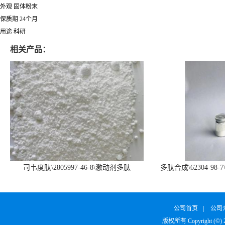
外观 固体粉末
保质期 24个月
用途 科研
相关产品：
司韦度肽\2805997-46-8\激动剂多肽
多肽合成\62304-98-7
SURVODUTIDE
α1
公司首页
|
公司
版权所有 Copyright (©)