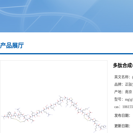
产品展厅
多肽合成\10
英文名称：
品牌：
正肽
产地：
南京
型号：
mg\g
cas：
106155
发布日期：
更新日期：