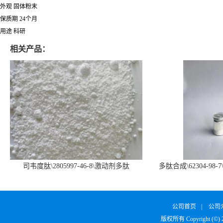
外观 固体粉末
保质期 24个月
用途 科研
相关产品：
司韦度肽\2805997-46-8\激动剂多肽
多肽合成\62304-98-7
SURVODUTIDE
α1
公司首页
|
公司
版权所有 Copyright (©)