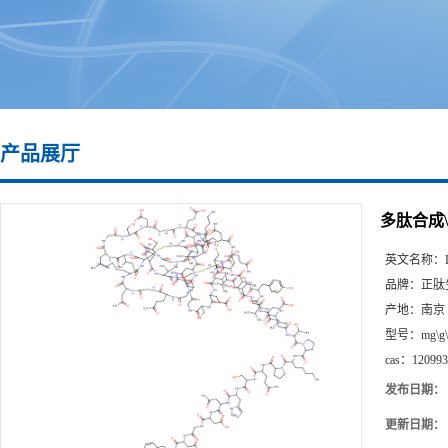
产品展厅
多肽合成\12
英文名称：
品牌：
正肽
产地：
南京
型号：
mg\g
cas：
120993
发布日期：
更新日期：