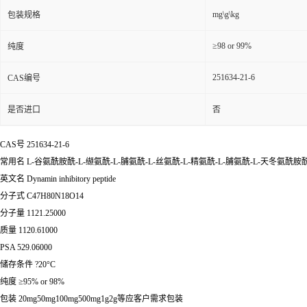
mg\g\kg
包装规格
≥98 or 99%
纯度
251634-21-6
CAS编号
是否进口
否
CAS号 251634-21-6
常用名 L-谷氨酰胺酰-L-缬氨酰-L-脯氨酰-L-丝氨酰-L-精氨酰-L-脯氨酰-L-天冬氨酰胺酰
英文名 Dynamin inhibitory peptide
分子式 C47H80N18O14
分子量 1121.25000
质量 1120.61000
PSA 529.06000
储存条件 ?20°C
纯度 ≥95% or 98%
包装 20mg50mg100mg500mg1g2g等应客户需求包装