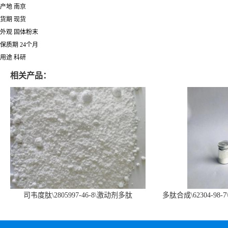
产地 南京
货期 现货
外观 固体粉末
保质期 24个月
用途 科研
相关产品：
司韦度肽\2805997-46-8\激动剂多肽
多肽合成\62304-98-7
SURVODUTIDE
α1