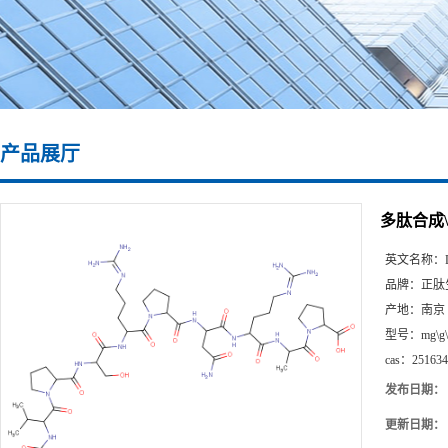
产品展厅
多肽合成\251
英文名称：
品牌：
正肽
产地：
南京
型号：
mg\g
cas：
251634
发布日期：
更新日期：