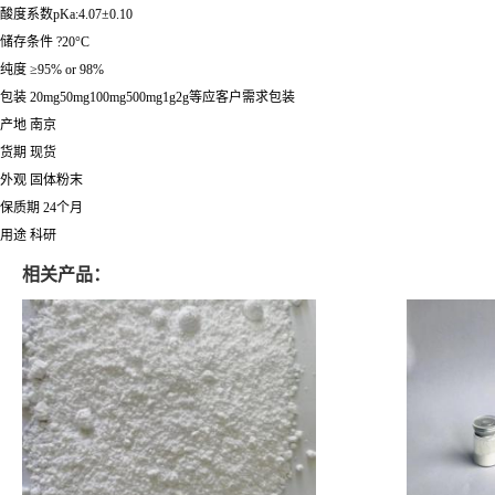
酸度系数pKa:4.07±0.10
储存条件 ?20°C
纯度 ≥95% or 98%
包装 20mg50mg100mg500mg1g2g等应客户需求包装
产地 南京
货期 现货
外观 固体粉末
保质期 24个月
用途 科研
相关产品：