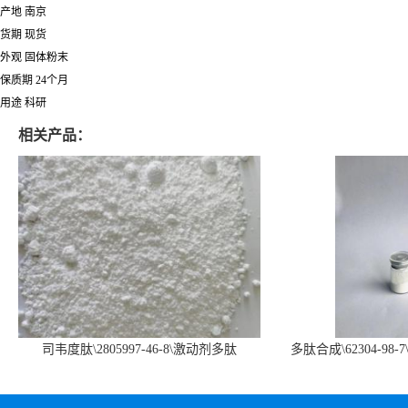
产地 南京
货期 现货
外观 固体粉末
保质期 24个月
用途 科研
相关产品：
司韦度肽\2805997-46-8\激动剂多肽
多肽合成\62304-98-7
SURVODUTIDE
α1