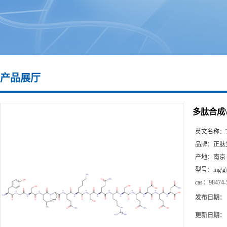
产品展厅
多肽合成\9
英文名称：
品牌：
正肽
产地：
南京
型号：
mg\g
cas：
98474-
发布日期：
更新日期：