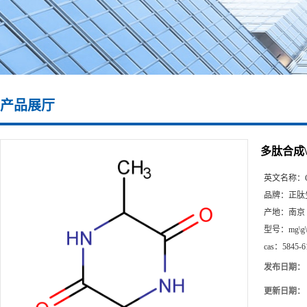
产品展厅
多肽合成\5
英文名称：
品牌：
正肽
产地：
南京
型号：
mg\g
cas：
5845-6
发布日期：
更新日期：