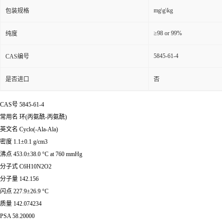
mg\g\kg
包装规格
≥98 or 99%
纯度
5845-61-4
CAS编号
是否进口
否
CAS号 5845-61-4
常用名 环(丙氨酰-丙氨酰)
英文名 Cyclo(-Ala-Ala)
密度 1.1±0.1 g/cm3
沸点 453.0±38.0 °C at 760 mmHg
分子式 C6H10N2O2
分子量 142.156
闪点 227.9±26.9 °C
质量 142.074234
PSA 58.20000