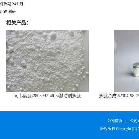
保质期 24个月
用途 科研
相关产品：
司韦度肽\2805997-46-8\激动剂多肽
多肽合成\62304-98-7
SURVODUTIDE
α1
公司首页
|
公司
版权所有 Copyright (©)